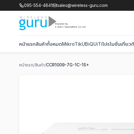
095-554-4841
sales@wireless-guru.com
หน้าแรก
สินค้าทั้งหมด
MikroTik
UBiQUiTi
โปรโมชั่น
เกี่ยวก
หน้าแรก
/
สินค้า
/
CCR1009-7G-1C-1S+