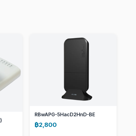
RBwAPG-5HacD2HnD-BE
)
฿2,800