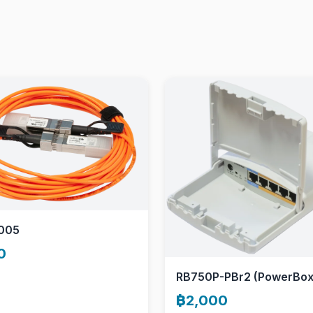
005
0
RB750P-PBr2 (PowerBox
฿2,000