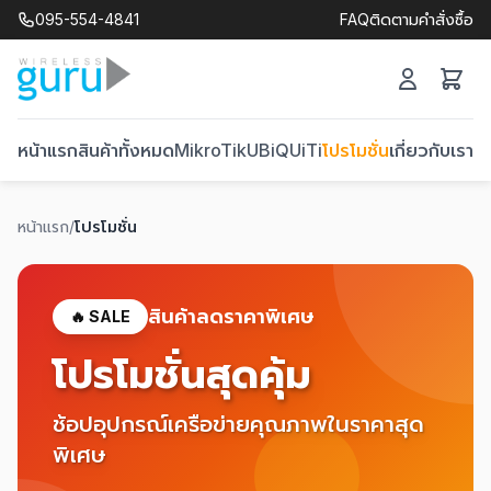
095-554-4841
FAQ
ติดตามคำสั่งซื้อ
หน้าแรก
สินค้าทั้งหมด
MikroTik
UBiQUiTi
โปรโมชั่น
เกี่ยวกับเรา
ติ
หน้าแรก
/
โปรโมชั่น
สินค้าลดราคาพิเศษ
🔥 SALE
โปรโมชั่นสุดคุ้ม
ช้อปอุปกรณ์เครือข่ายคุณภาพในราคาสุด
พิเศษ