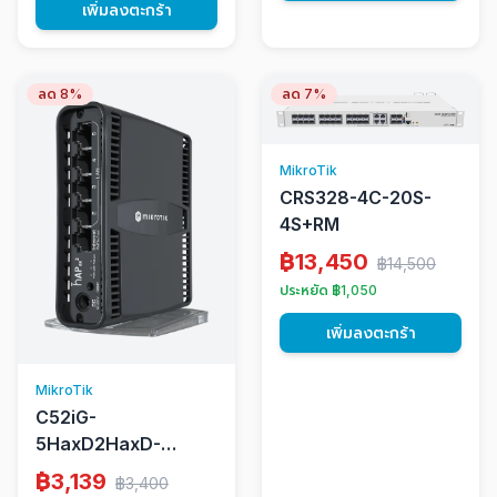
เพิ่มลงตะกร้า
ลด 8%
ลด 7%
MikroTik
CRS328-4C-20S-
4S+RM
฿13,450
฿14,500
ประหยัด ฿1,050
เพิ่มลงตะกร้า
MikroTik
C52iG-
5HaxD2HaxD-
TC(hAP ax2)
฿3,139
฿3,400