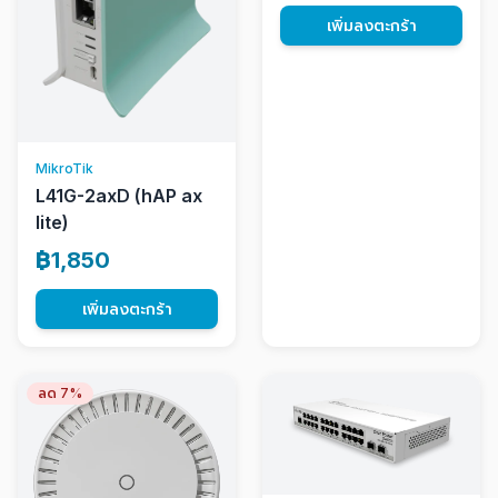
เพิ่มลงตะกร้า
MikroTik
L41G-2axD (hAP ax
lite)
฿1,850
เพิ่มลงตะกร้า
ลด 7%