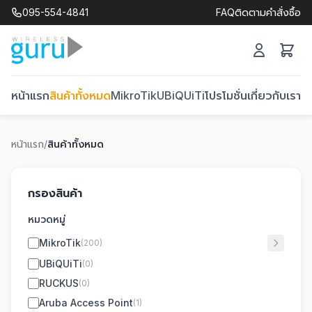
095-554-4841
FAQ
ติดตามคำสั่งซื้อ
หน้าแรก
สินค้าทั้งหมด
MikroTik
UBiQUiTi
โปรโมชั่น
เกี่ยวกับเรา
ติ
หน้าแรก
/
สินค้าทั้งหมด
กรองสินค้า
หมวดหมู่
MikroTik
(200)
UBiQUiTi
(0)
RUCKUS
(0)
Aruba Access Point
(1)