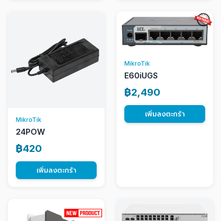
MikroTik
E60iUGS
฿2,490
เพิ่มลงตะกร้า
MikroTik
24POW
฿420
เพิ่มลงตะกร้า