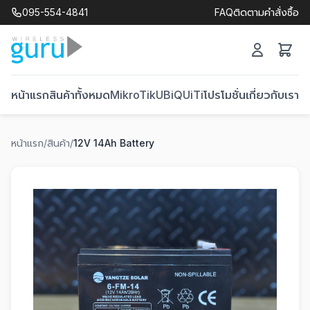
095-554-4841
FAQ
ติดตามคำสั่งซื้อ
หน้าแรก
สินค้าทั้งหมด
MikroTik
UBiQUiTi
โปรโมชั่น
เกี่ยวกับเรา
ติ
หน้าแรก
/
สินค้า
/
12V 14Ah Battery