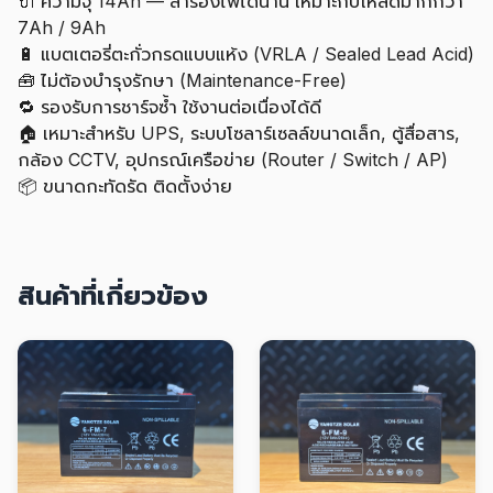
🔌 ความจุ 14Ah — สำรองไฟได้นาน เหมาะกับโหลดมากกว่า
7Ah / 9Ah
🔋 แบตเตอรี่ตะกั่วกรดแบบแห้ง (VRLA / Sealed Lead Acid)
🧰 ไม่ต้องบำรุงรักษา (Maintenance-Free)
🔁 รองรับการชาร์จซ้ำ ใช้งานต่อเนื่องได้ดี
🏠 เหมาะสำหรับ UPS, ระบบโซลาร์เซลล์ขนาดเล็ก, ตู้สื่อสาร,
กล้อง CCTV, อุปกรณ์เครือข่าย (Router / Switch / AP)
📦 ขนาดกะทัดรัด ติดตั้งง่าย
สินค้าที่เกี่ยวข้อง