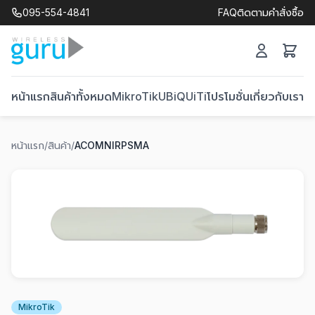
095-554-4841
FAQ
ติดตามคำสั่งซื้อ
หน้าแรก
สินค้าทั้งหมด
MikroTik
UBiQUiTi
โปรโมชั่น
เกี่ยวกับเรา
ติ
หน้าแรก
/
สินค้า
/
ACOMNIRPSMA
MikroTik