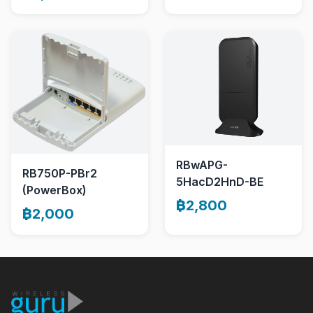
RBwAPG-
RB750P-PBr2
5HacD2HnD-BE
(PowerBox)
฿2,800
฿2,000