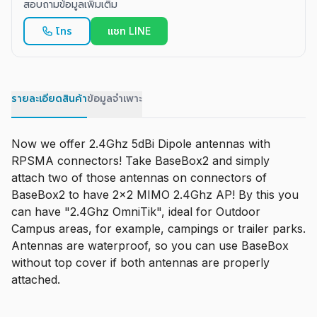
สอบถามข้อมูลเพิ่มเติม
โทร
แชท LINE
รายละเอียดสินค้า
ข้อมูลจำเพาะ
Now we offer 2.4Ghz 5dBi Dipole antennas with
RPSMA connectors! Take BaseBox2 and simply
attach two of those antennas on connectors of
BaseBox2 to have 2x2 MIMO 2.4Ghz AP! By this you
can have "2.4Ghz OmniTik", ideal for Outdoor
Campus areas, for example, campings or trailer parks.
Antennas are waterproof, so you can use BaseBox
without top cover if both antennas are properly
attached.