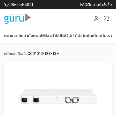
095-554-4841
FAQ
ติดตามคำสั่งซื้อ
หน้าแรก
สินค้าทั้งหมด
MikroTik
UBiQUiTi
โปรโมชั่น
เกี่ยวกับเรา
ติ
หน้าแรก
/
สินค้า
/
CCR1016-12S-1S+