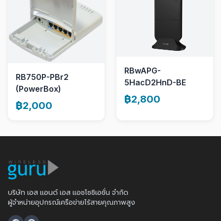
RBwAPG-
RB750P-PBr2
5HacD2HnD-BE
(PowerBox)
฿2,800
฿2,000
บริษัท เอส แอนด์ เอส แอชโซซิเอชั่น จำกัด
ผู้จำหน่ายอุปกรณ์เครือข่ายไร้สายคุณภาพสูง