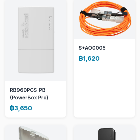
S+AO0005
฿1,620
RB960PGS-PB
(PowerBox Pro)
฿3,650