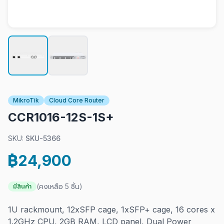
MikroTik
Cloud Core Router
CCR1016-12S-1S+
SKU:
SKU-5366
฿24,900
(คงเหลือ 5 ชิ้น)
มีสินค้า
1U rackmount, 12xSFP cage, 1xSFP+ cage, 16 cores x
1.2GHz CPU, 2GB RAM, LCD panel, Dual Power