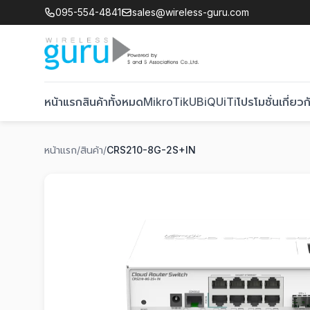
095-554-4841
sales@wireless-guru.com
หน้าแรก
สินค้าทั้งหมด
MikroTik
UBiQUiTi
โปรโมชั่น
เกี่ยวก
หน้าแรก
/
สินค้า
/
CRS210-8G-2S+IN