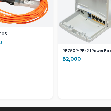
005
0
RB750P-PBr2 (PowerBox
฿2,000