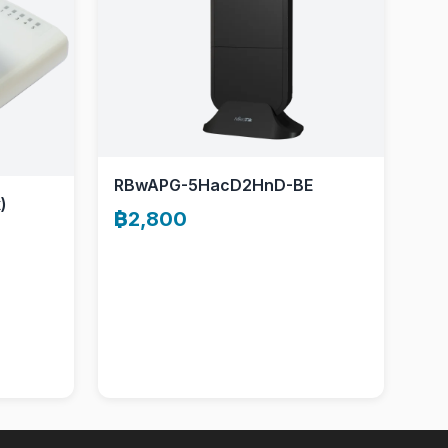
RBwAPG-5HacD2HnD-BE
)
฿2,800