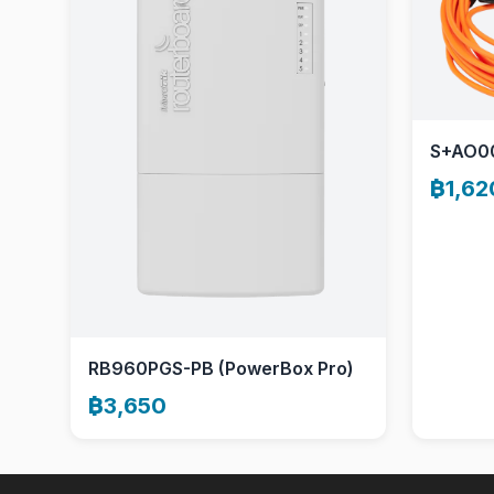
S+AO0
฿1,62
RB960PGS-PB (PowerBox Pro)
฿3,650