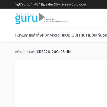
095-554-4841
sales@wireless-guru.com
หน้าแรก
สินค้าทั้งหมด
MikroTik
UBiQUiTi
โปรโมชั่น
เกี่ยวก
หน้าแรก
/
สินค้า
/
CRS226-24G-2S+IN