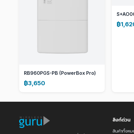
S+AO0
฿1,62
RB960PGS-PB (PowerBox Pro)
฿3,650
ลิงก์ด่วน
สินค้าทั้งหม