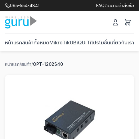
095-554-4841
FAQ
ติดตามคำสั่งซื้อ
หน้าแรก
สินค้าทั้งหมด
MikroTik
UBiQUiTi
โปรโมชั่น
เกี่ยวกับเรา
ติ
หน้าแรก
/
สินค้า
/
OPT-1202S40