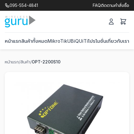
095-554-4841
FAQ
ติดตามคำสั่งซื้อ
หน้าแรก
สินค้าทั้งหมด
MikroTik
UBiQUiTi
โปรโมชั่น
เกี่ยวกับเรา
ติ
หน้าแรก
/
สินค้า
/
OPT-2200S10