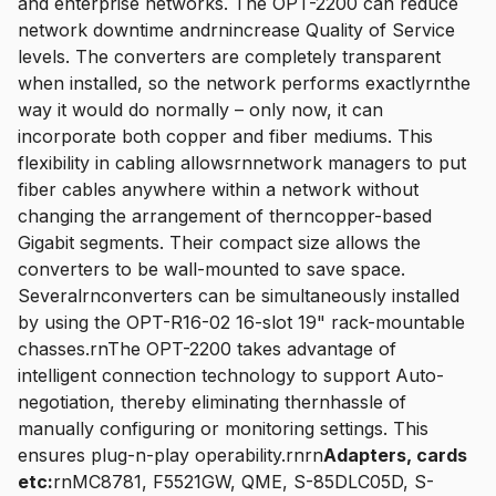
and enterprise networks. The OPT-2200 can reduce
network downtime andrnincrease Quality of Service
levels. The converters are completely transparent
when installed, so the network performs exactlyrnthe
way it would do normally – only now, it can
incorporate both copper and fiber mediums. This
flexibility in cabling allowsrnnetwork managers to put
fiber cables anywhere within a network without
changing the arrangement of therncopper-based
Gigabit segments. Their compact size allows the
converters to be wall-mounted to save space.
Severalrnconverters can be simultaneously installed
by using the OPT-R16-02 16-slot 19" rack-mountable
chasses.rnThe OPT-2200 takes advantage of
intelligent connection technology to support Auto-
negotiation, thereby eliminating thernhassle of
manually configuring or monitoring settings. This
ensures plug-n-play operability.rnrn
Adapters, cards
etc:
rnMC8781, F5521GW, QME, S-85DLC05D, S-