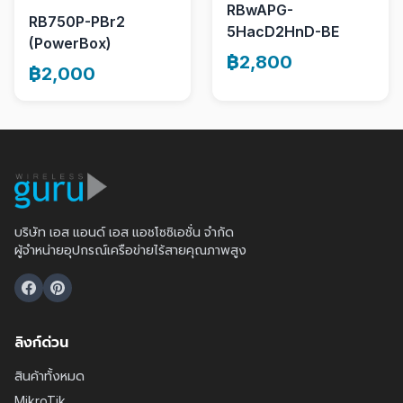
RBwAPG-
RB750P-PBr2
5HacD2HnD-BE
(PowerBox)
฿2,800
฿2,000
บริษัท เอส แอนด์ เอส แอชโซซิเอชั่น จำกัด
ผู้จำหน่ายอุปกรณ์เครือข่ายไร้สายคุณภาพสูง
ลิงก์ด่วน
สินค้าทั้งหมด
MikroTik