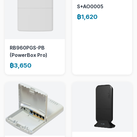
S+AO0005
฿1,620
RB960PGS-PB
(PowerBox Pro)
฿3,650