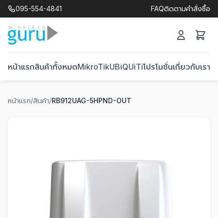
095-554-4841
FAQ
ติดตามคำสั่งซื้อ
หน้าแรก
สินค้าทั้งหมด
MikroTik
UBiQUiTi
โปรโมชั่น
เกี่ยวกับเรา
ติ
หน้าแรก
/
สินค้า
/
RB912UAG-5HPND-OUT