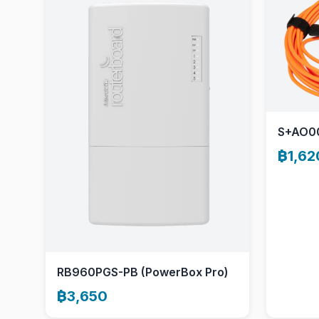
S+AO0
฿1,62
RB960PGS-PB (PowerBox Pro)
฿3,650