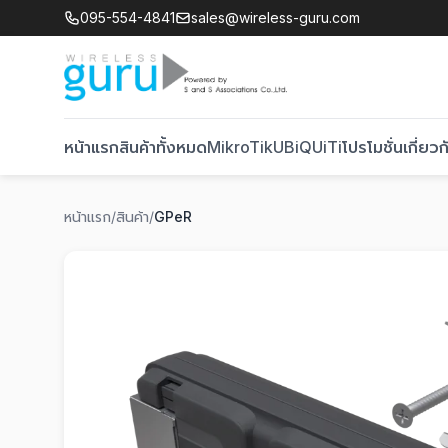
095-554-4841
sales@wireless-guru.com
หน้าแรก
สินค้าทั้งหมด
MikroTik
UBiQUiTi
โปรโมชั่น
เกี่ยวก
หน้าแรก
/
สินค้า
/
GPeR