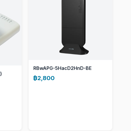
RBwAPG-5HacD2HnD-BE
)
฿2,800