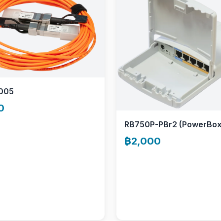
005
0
RB750P-PBr2 (PowerBox
฿2,000