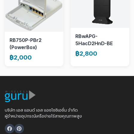
RBwAPG-
RB750P-PBr2
5HacD2HnD-BE
(PowerBox)
฿2,800
฿2,000
บริษัท เอส แอนด์ เอส แอชโซซิเอชั่น จำกัด
ผู้จำหน่ายอุปกรณ์เครือข่ายไร้สายคุณภาพสูง