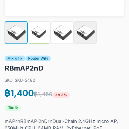
MikroTik
Router WiFi
RBmAP2nD
SKU:
SKU-5480
฿1,400
฿1,450
ลด 3%
มีสินค้า
mAPrnRBmAP-2nDrn
Dual-Chain 2.4GHz micro AP,
650MHz CPU, 64MB RAM, 2xEthernet, PoE