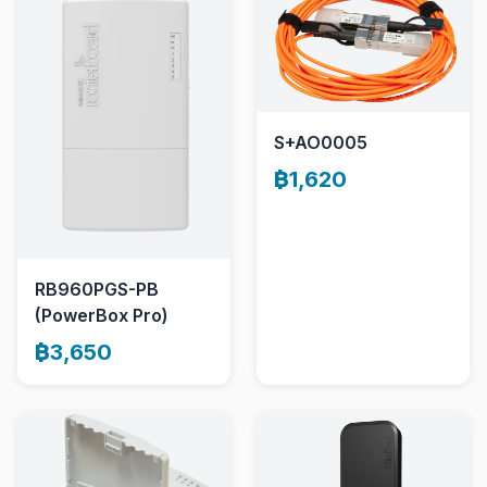
S+AO0005
฿1,620
RB960PGS-PB
(PowerBox Pro)
฿3,650