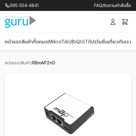
095-554-4841
FAQ
ติดตามคำสั่งซื้อ
หน้าแรก
สินค้าทั้งหมด
MikroTik
UBiQUiTi
โปรโมชั่น
เกี่ยวกับเรา
ติ
หน้าแรก
/
สินค้า
/
RBmAP2nD