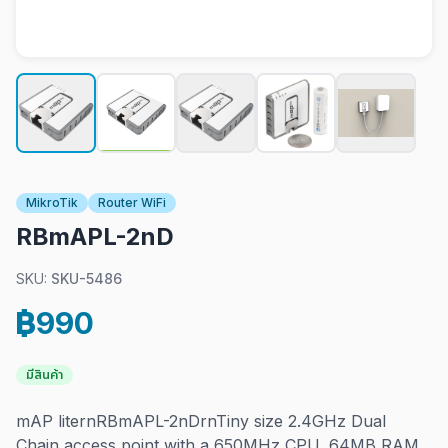
MikroTik
Router WiFi
RBmAPL-2nD
SKU:
SKU-5486
฿990
มีสินค้า
mAP liternRBmAPL-2nDrn
Tiny size 2.4GHz Dual
Chain access point with a 650MHz CPU, 64MB RAM