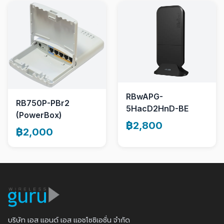
RBwAPG-
RB750P-PBr2
5HacD2HnD-BE
(PowerBox)
฿2,800
฿2,000
บริษัท เอส แอนด์ เอส แอชโซซิเอชั่น จำกัด