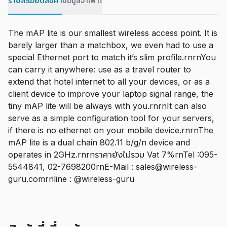
รายละเอียดสินค้า
ข้อมูลจำเพาะ
The mAP lite is our smallest wireless access point. It is
barely larger than a matchbox, we even had to use a
special Ethernet port to match it’s slim profile.rnrnYou
can carry it anywhere: use as a travel router to
extend that hotel internet to all your devices, or as a
client device to improve your laptop signal range, the
tiny mAP lite will be always with you.rnrnIt can also
serve as a simple configuration tool for your servers,
if there is no ethernet on your mobile device.rnrnThe
mAP lite is a dual chain 802.11 b/g/n device and
operates in 2GHz.rnrnราคายังไม่รวม Vat 7%rnTel :095-
5544841, 02-7698200rnE-Mail : sales@wireless-
guru.comrnline : @wireless-guru