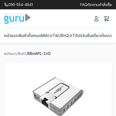
095-554-4841
FAQ
ติดตามคำสั่งซื้อ
หน้าแรก
สินค้าทั้งหมด
MikroTik
UBiQUiTi
โปรโมชั่น
เกี่ยวกับเรา
ติ
หน้าแรก
/
สินค้า
/
RBmAPL-2nD