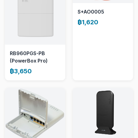
S+AO0005
฿1,620
RB960PGS-PB
(PowerBox Pro)
฿3,650