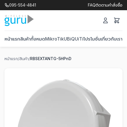
095-554-4841
FAQ
ติดตามคำสั่งซื้อ
หน้าแรก
สินค้าทั้งหมด
MikroTik
UBiQUiTi
โปรโมชั่น
เกี่ยวกับเรา
ติ
หน้าแรก
/
สินค้า
/
RBSEXTANTG-5HPnD