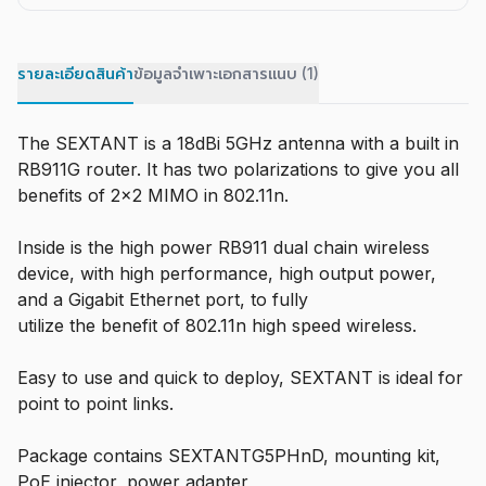
รายละเอียดสินค้า
ข้อมูลจำเพาะ
เอกสารแนบ (1)
The SEXTANT is a 18dBi 5GHz antenna with a built in
RB911G router. It has two polarizations to give you all
benefits of 2x2 MIMO in 802.11n.
Inside is the high power RB911 dual chain wireless
device, with high performance, high output power,
and a Gigabit Ethernet port, to fully
utilize the benefit of 802.11n high speed wireless.
Easy to use and quick to deploy, SEXTANT is ideal for
point to point links.
Package contains SEXTANTG5PHnD, mounting kit,
PoE injector, power adapter