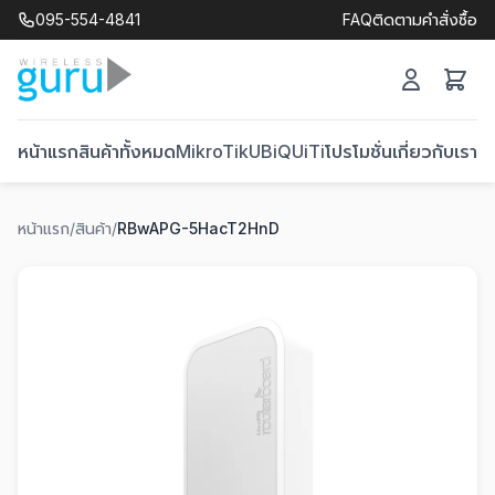
095-554-4841
FAQ
ติดตามคำสั่งซื้อ
หน้าแรก
สินค้าทั้งหมด
MikroTik
UBiQUiTi
โปรโมชั่น
เกี่ยวกับเรา
ติ
หน้าแรก
/
สินค้า
/
RBwAPG-5HacT2HnD