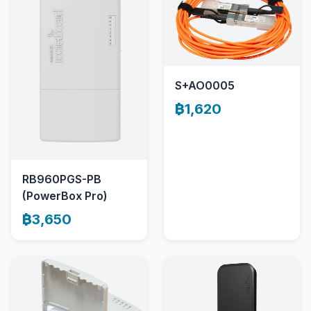
S+AO0005
฿1,620
RB960PGS-PB
(PowerBox Pro)
฿3,650