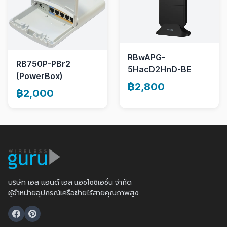
RBwAPG-
RB750P-PBr2
5HacD2HnD-BE
(PowerBox)
฿2,800
฿2,000
บริษัท เอส แอนด์ เอส แอชโซซิเอชั่น จำกัด
ผู้จำหน่ายอุปกรณ์เครือข่ายไร้สายคุณภาพสูง