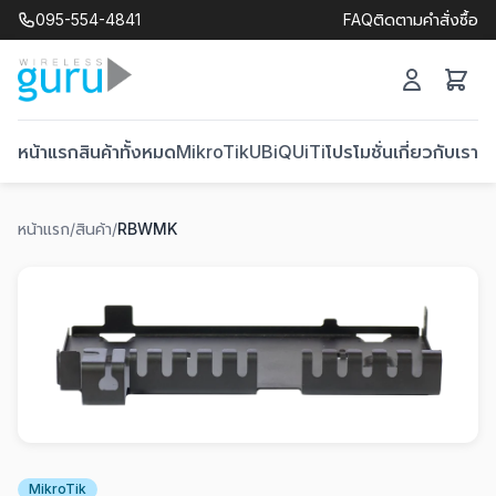
095-554-4841
FAQ
ติดตามคำสั่งซื้อ
หน้าแรก
สินค้าทั้งหมด
MikroTik
UBiQUiTi
โปรโมชั่น
เกี่ยวกับเรา
ติ
หน้าแรก
/
สินค้า
/
RBWMK
MikroTik