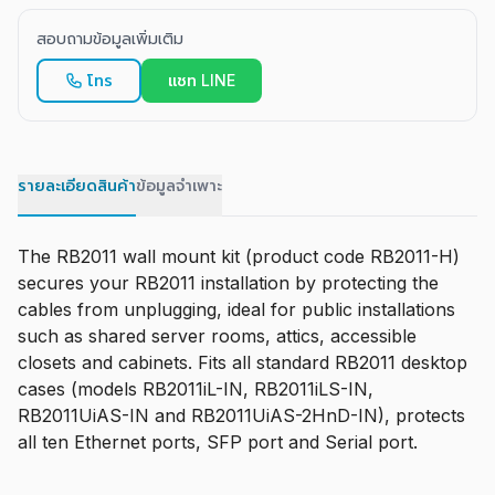
สอบถามข้อมูลเพิ่มเติม
โทร
แชท LINE
รายละเอียดสินค้า
ข้อมูลจำเพาะ
The RB2011 wall mount kit (product code RB2011-H)
secures your RB2011 installation by protecting the
cables from unplugging, ideal for public installations
such as shared server rooms, attics, accessible
closets and cabinets. Fits all standard RB2011 desktop
cases (models RB2011iL-IN, RB2011iLS-IN,
RB2011UiAS-IN and RB2011UiAS-2HnD-IN), protects
all ten Ethernet ports, SFP port and Serial port.