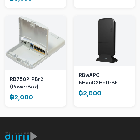
RBwAPG-
RB750P-PBr2
5HacD2HnD-BE
(PowerBox)
฿2,800
฿2,000