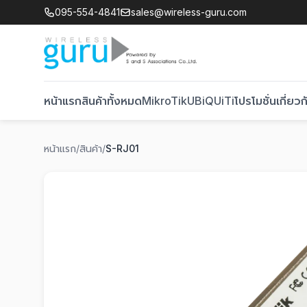
095-554-4841
sales@wireless-guru.com
หน้าแรก
สินค้าทั้งหมด
MikroTik
UBiQUiTi
โปรโมชั่น
เกี่ยวก
หน้าแรก
/
สินค้า
/
S-RJ01