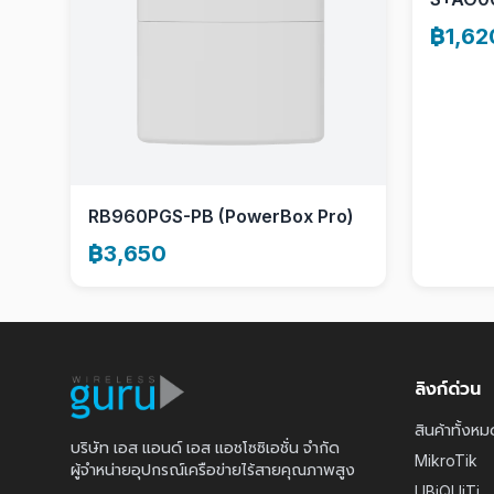
฿1,62
RB960PGS-PB (PowerBox Pro)
฿3,650
ลิงก์ด่วน
สินค้าทั้งหม
บริษัท เอส แอนด์ เอส แอชโซซิเอชั่น จำกัด
MikroTik
ผู้จำหน่ายอุปกรณ์เครือข่ายไร้สายคุณภาพสูง
UBiQUiTi