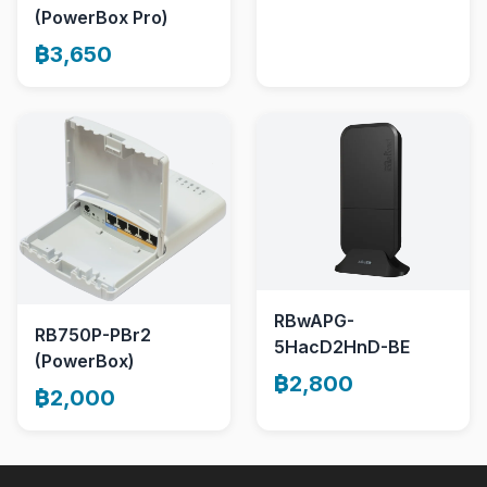
(PowerBox Pro)
฿3,650
RBwAPG-
RB750P-PBr2
5HacD2HnD-BE
(PowerBox)
฿2,800
฿2,000