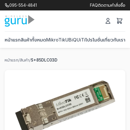
095-554-4841
FAQ
ติดตามคำสั่งซื้อ
หน้าแรก
สินค้าทั้งหมด
MikroTik
UBiQUiTi
โปรโมชั่น
เกี่ยวกับเรา
ติ
หน้าแรก
/
สินค้า
/
S+85DLC03D