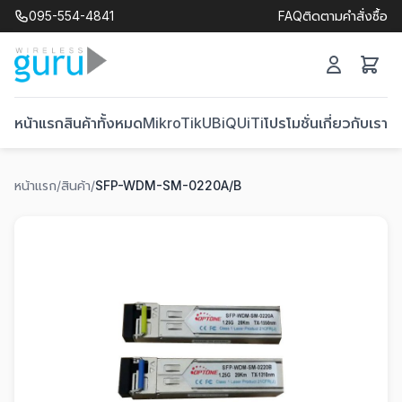
095-554-4841
FAQ
ติดตามคำสั่งซื้อ
หน้าแรก
สินค้าทั้งหมด
MikroTik
UBiQUiTi
โปรโมชั่น
เกี่ยวกับเรา
ติ
หน้าแรก
/
สินค้า
/
SFP-WDM-SM-0220A/B