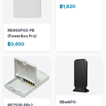
฿1,620
RB960PGS-PB
(PowerBox Pro)
฿3,650
RBwAPG-
RB750P-PBr2