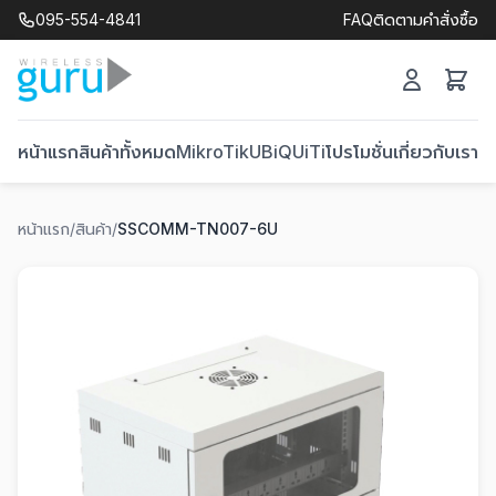
095-554-4841
FAQ
ติดตามคำสั่งซื้อ
หน้าแรก
สินค้าทั้งหมด
MikroTik
UBiQUiTi
โปรโมชั่น
เกี่ยวกับเรา
ติ
หน้าแรก
/
สินค้า
/
SSCOMM-TN007-6U