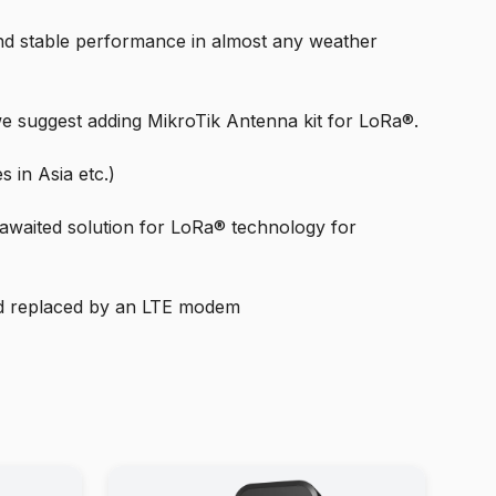
and stable performance in almost any weather
we suggest adding MikroTik Antenna kit for LoRa®.
 in Asia etc.)
g-awaited solution for LoRa® technology for
and replaced by an LTE modem