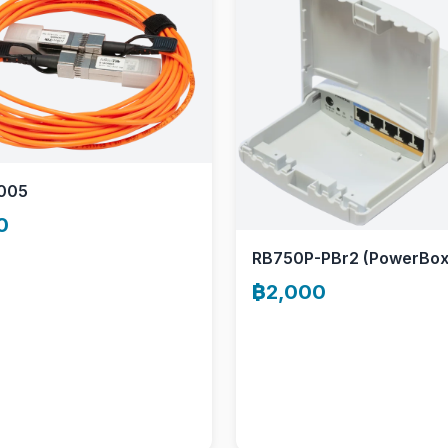
005
0
RB750P-PBr2 (PowerBox
฿2,000