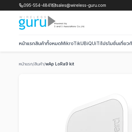
095-554-4841
sales@wireless-guru.com
หน้าแรก
สินค้าทั้งหมด
MikroTik
UBiQUiTi
โปรโมชั่น
เกี่ยวก
หน้าแรก
/
สินค้า
/
wAp LoRa9 kit