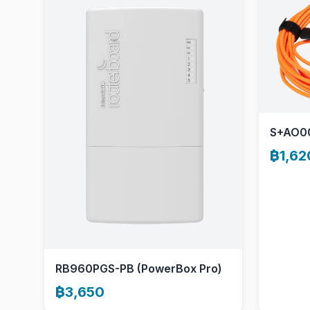
S+AO0
฿1,62
RB960PGS-PB (PowerBox Pro)
฿3,650