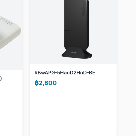
RBwAPG-5HacD2HnD-BE
)
฿2,800