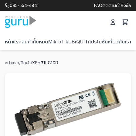
095-554-4841
FAQ
ติดตามคำสั่งซื้อ
หน้าแรก
สินค้าทั้งหมด
MikroTik
UBiQUiTi
โปรโมชั่น
เกี่ยวกับเรา
ติ
หน้าแรก
/
สินค้า
/
XS+31LC10D