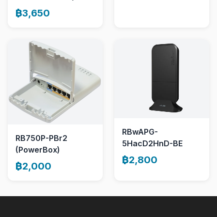
฿3,650
RBwAPG-
RB750P-PBr2
5HacD2HnD-BE
(PowerBox)
฿2,800
฿2,000