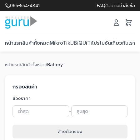
095-554-4841
FAQ
ติดตามคำสั่งซื้อ
หน้าแรก
สินค้าทั้งหมด
MikroTik
UBiQUiTi
โปรโมชั่น
เกี่ยวกับเรา
ติ
หน้าแรก
/
สินค้าทั้งหมด
/
Battery
กรองสินค้า
ช่วงราคา
-
ล้างตัวกรอง